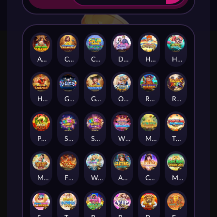
Aztec Rush Bonanza
Cleopatra's Treasure
Colour Game Mega Bonus
Dear Senpai
HEAVENLY FEAST WITH WUKONG
Hippo Splash
Hunk Cai Shen
Gems of Valhalla
Gold Rush Bonanza
Olympus Fortune
REDBEARD TREASURE
Rooster Blitz
Pedas Gila
Sugar Blast
Sugar Blast Frenzy
WILD WITCH SUGAR BONANZA
MAYA TEMPLE OF FORTUNE
TOMYUM BONANZA
Mahjong Beauty
Flame of Fortune
Wonder Ace
Aztec Fortune
Cleopatra's Fortune Ways
Mahjong Dragon Ways