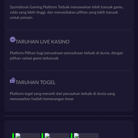
Sportsbook Gaming Platform Terbaik menawarkan lebih banyak game,
odds yang lebih tinggi, dan menyediakan pilihan yang lebih banyak
untuk pemain.
TARUHAN LIVE KASINO
Platform Pilihan bagi perusahaan-perusahaan terbaik di dunia, dengan
pilihan variasi game terbanyak
TARUHAN TOGEL
Platform togel yang menarik dari perusahan terbaik di dunia yang
menawarkan hadiah kemenangan besar