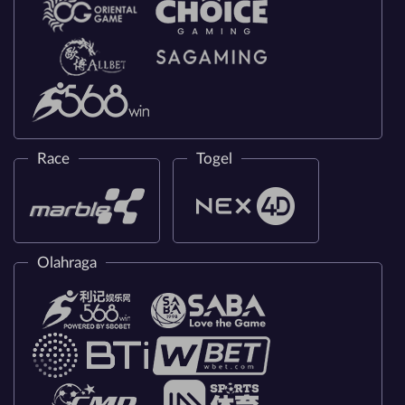
Race
Togel
Olahraga