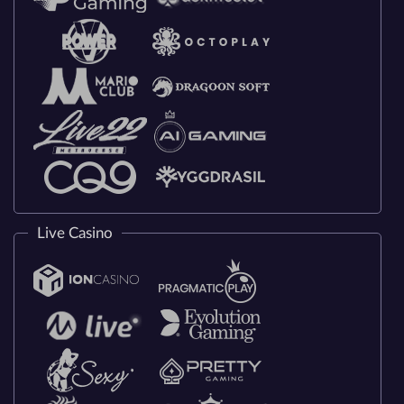
Live Casino