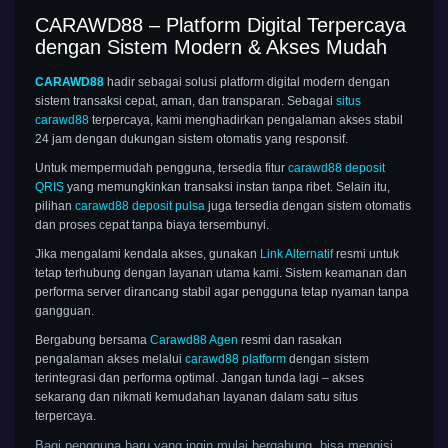
CARAWD88 – Platform Digital Terpercaya
dengan Sistem Modern & Akses Mudah
CARAWD88
hadir sebagai solusi platform digital modern dengan
sistem transaksi cepat, aman, dan transparan. Sebagai
situs
carawd88
terpercaya, kami menghadirkan pengalaman akses stabil
24 jam dengan dukungan sistem otomatis yang responsif.
Untuk mempermudah pengguna, tersedia fitur
carawd88 deposit
QRIS
yang memungkinkan transaksi instan tanpa ribet. Selain itu,
pilihan
carawd88 deposit pulsa
juga tersedia dengan sistem otomatis
dan proses cepat tanpa biaya tersembunyi.
Jika mengalami kendala akses, gunakan
Link Alternatif
resmi untuk
tetap terhubung dengan layanan utama kami. Sistem keamanan dan
performa server dirancang stabil agar pengguna tetap nyaman tanpa
gangguan.
Bergabung bersama
Carawd88 Agen
resmi dan rasakan
pengalaman akses melalui
carawd88 platform
dengan sistem
terintegrasi dan performa optimal. Jangan tunda lagi – akses
sekarang dan nikmati kemudahan layanan dalam satu situs
terpercaya.
Bagi pengguna baru yang ingin mulai bergabung, bisa mengisi