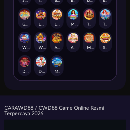
Sugar Candy Bonanza
Treasures of Olympus 1000
BREAK THE BANK
BUNNY VIP NIGHT
DIAMOND KING
EYES OF RA
GOLDEN FORTUNE HORSE
LADY OF RA
LUCKY TIGER
MAGIC PEARLS
THE BIG THE FAT THE UGLY
TIDES OF FORTUNE
WHITE ELEPHANT
WILD MINER
AFRICAN BUFFALO 5000
APHRODITE’S BLESSING
MEGA FORTUNE OX
SUSHI RUSH
DRACULA’S CASTLE BANQUET
DRAGON FORTUNE
MR DIAMOND DELUXE
CARAWD88 / CWD88 Game Online Resmi
Terpercaya 2026