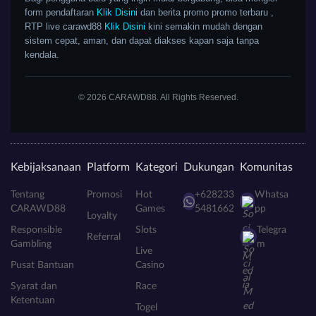
form pendaftaran
Klik Disini
dan berita promo promo terbaru ,
RTP live carawd88
Klik Disini
kini semakin mudah dengan
sistem cepat, aman, dan dapat diakses kapan saja tanpa
kendala.
© 2026 CARAWD88. All Rights Reserved.
Kebijaksanaan
Platform
Kategori
Dukungan
Komunitas
Tentang
Promosi
Hot
+628233
Whatsa
CARAWD88
Games
5481662
pp
Loyalty
Responsible
Slots
Telegra
Referral
Gambling
m
Live
Pusat Bantuan
Casino
Syarat dan
Race
Ketentuan
Togel