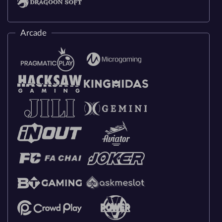
Arcade