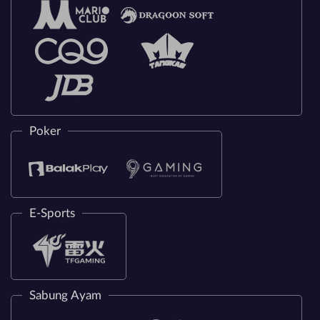
Poker
E-Sports
Sabung Ayam