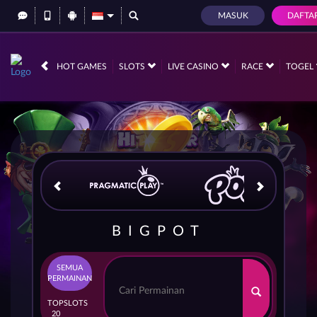
MASUK
DAFTA
IDR
12,745,785,
HOT GAMES
SLOTS
LIVE CASINO
RACE
TOGEL
BIGPOT
SEMUA
PERMAINAN
TOP
SLOTS
20