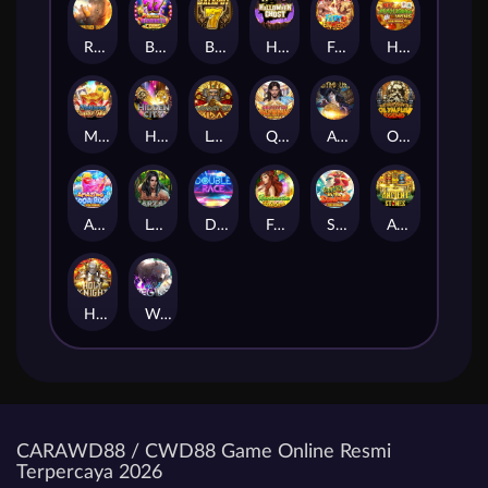
Rhino King
Bonanza Coins
Big Sevens Jackpot
Halloween Ghost
Fury Fighters
Hit Mahjong Wins
Mahjong Super Wins
Hidden City
Legacy of Midas
Quests of Olympus
Astro Luck
Olympus Legend
Amazing Soda Rush
Legend of Tarzan
Double Race
Fantastic Faries
Santa in the Summer
Ancient Stones
Holy Knight
Wolf Begins
CARAWD88 / CWD88 Game Online Resmi
Terpercaya 2026