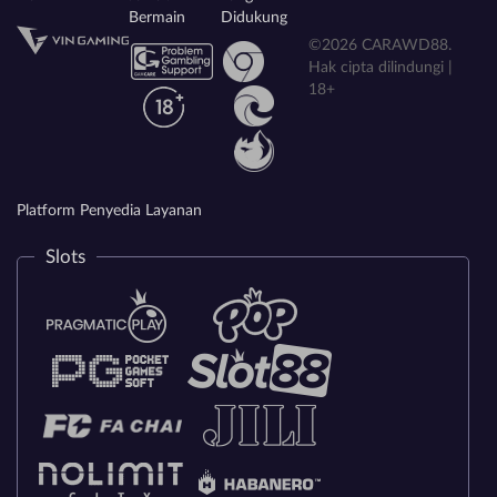
Bermain
Didukung
©2026 CARAWD88.
Hak cipta dilindungi |
18+
Platform Penyedia Layanan
Slots