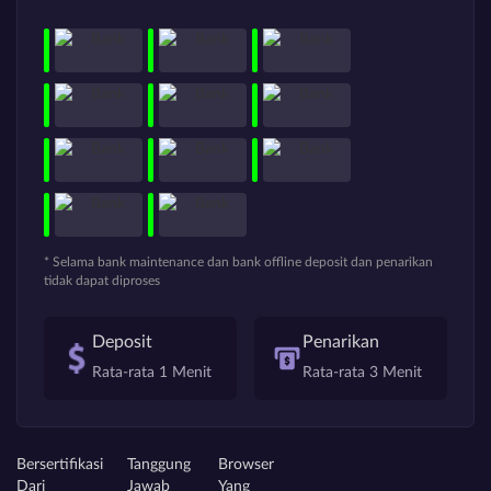
* Selama bank maintenance dan bank offline deposit dan penarikan
tidak dapat diproses
Deposit
Penarikan
Rata-rata 1 Menit
Rata-rata 3 Menit
Bersertifikasi
Tanggung
Browser
Dari
Jawab
Yang