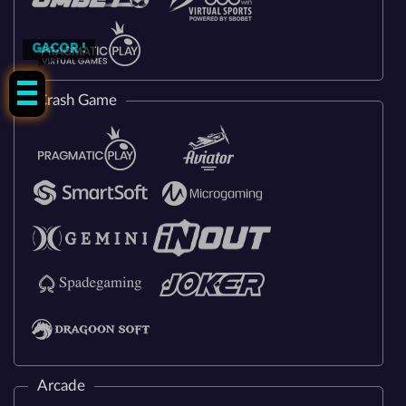
GACOR !
Crash Game
Arcade