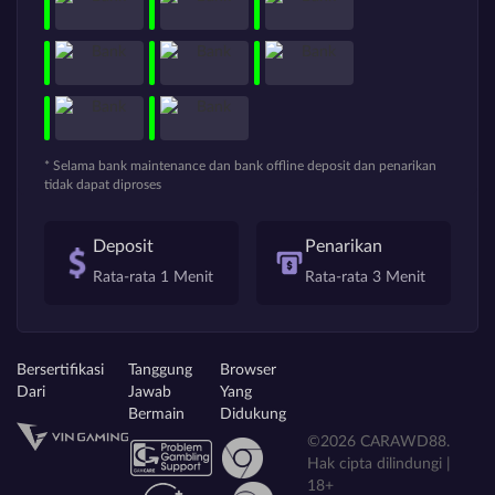
* Selama bank maintenance dan bank offline deposit dan penarikan
tidak dapat diproses
Deposit
Penarikan
Rata-rata 1 Menit
Rata-rata 3 Menit
Bersertifikasi
Tanggung
Browser
Dari
Jawab
Yang
Bermain
Didukung
©2026 CARAWD88.
Hak cipta dilindungi |
18+