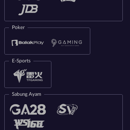
Poker
E-Sports
Sabung Ayam