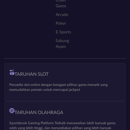
Crash
Game
Arcade
Poker
E-Sports
Sabung
Ayam
TARUHAN SLOT
Penyedia slot online dengan beragam pilihan game menarik yang
memudahkan pemain untuk mencapai jackpot
TARUHAN OLAHRAGA
Sportsbook Gaming Platform Terbaik menawarkan lebih banyak game,
odds yang lebih tinggi, dan menyediakan pilihan yang lebih banyak