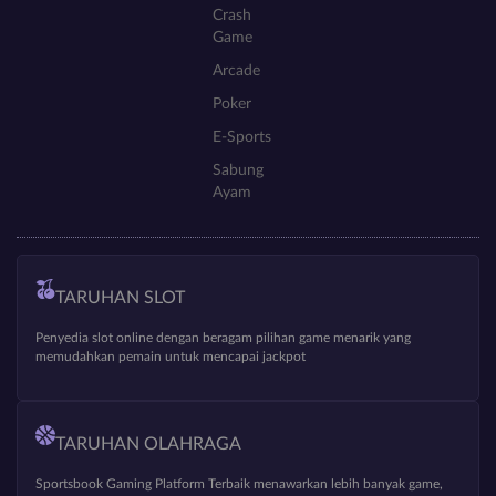
Crash
Game
Arcade
Poker
E-Sports
Sabung
Ayam
TARUHAN SLOT
Penyedia slot online dengan beragam pilihan game menarik yang
memudahkan pemain untuk mencapai jackpot
TARUHAN OLAHRAGA
Sportsbook Gaming Platform Terbaik menawarkan lebih banyak game,