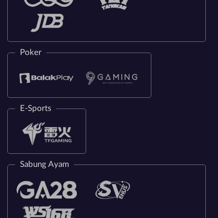
Poker
E-Sports
Sabung Ayam