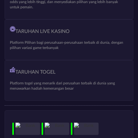
odds yang lebih tinggi, dan menyediakan pilihan yang lebih banyak
untuk pemain.
TARUHAN LIVE KASINO
Platform Pilihan bagi perusahaan-perusahaan terbaik di dunia, dengan
pilihan variasi game terbanyak
TARUHAN TOGEL
Platform togel yang menarik dari perusahan terbaik di dunia yang
menawarkan hadiah kemenangan besar