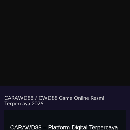
CARAWD88 / CWD88 Game Online Resmi
Terpercaya 2026
CARAWD88 – Platform Digital Terpercaya